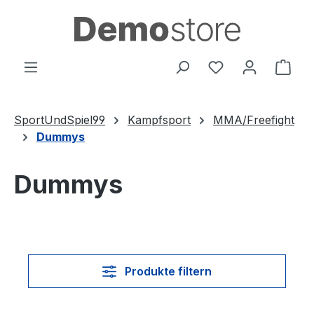
Zum Hauptinhalt springen
Du hast 0 Produ
Ware
SportUndSpiel99
Kampfsport
MMA/Freefight
Dummys
Dummys
Produkte filtern