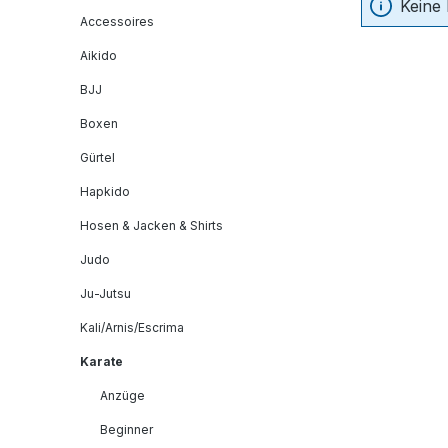
Keine
Accessoires
Aikido
BJJ
Boxen
Gürtel
Hapkido
Hosen & Jacken & Shirts
Judo
Ju-Jutsu
Kali/Arnis/Escrima
Karate
Anzüge
Beginner