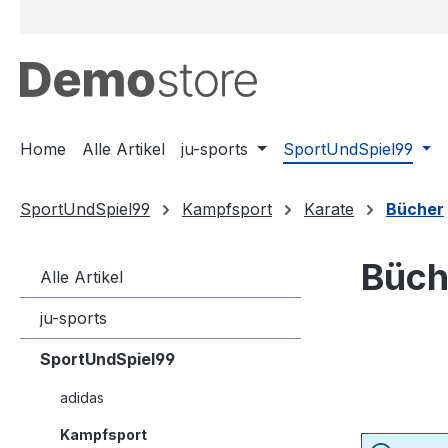
m Hauptinhalt springen
Zur Suche springen
Zur Hauptnavigation springen
Home
Alle Artikel
ju-sports
SportUndSpiel99
SportUndSpiel99
Kampfsport
Karate
Bücher
Büch
Alle Artikel
ju-sports
SportUndSpiel99
adidas
Kampfsport