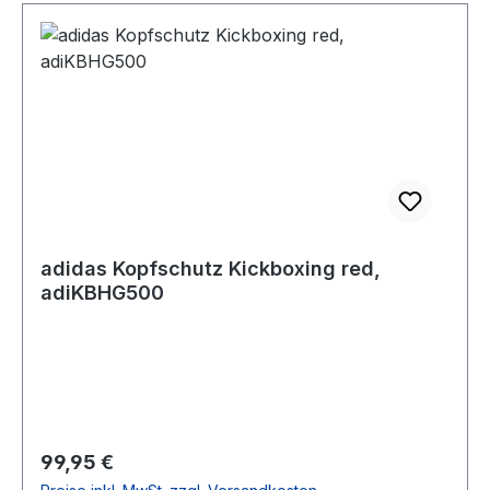
adidas Kopfschutz Kickboxing red,
adiKBHG500
Regulärer Preis:
99,95 €