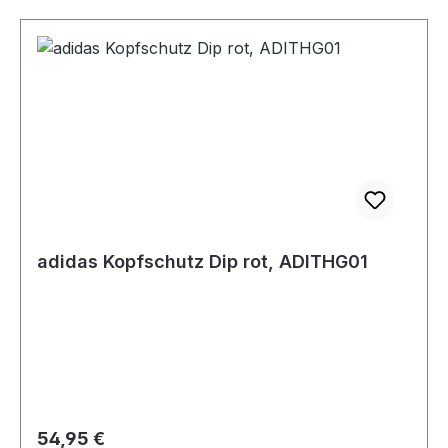
adidas Kopfschutz Dip rot, ADITHG01
Regulärer Preis:
54,95 €