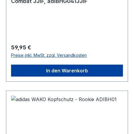
Combat JJIF, adiBHG041JJIF
Regulärer Preis:
59,95 €
Preise inkl. MwSt. zzgl. Versandkosten
In den Warenkorb