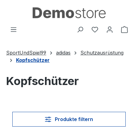
Zum Hauptinhalt springen
Du hast 0 Produ
Ware
SportUndSpiel99
adidas
Schutzausrüstung
Kopfschützer
Kopfschützer
Produkte filtern