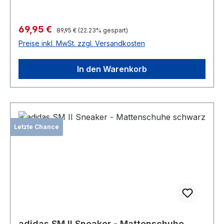
Verkaufspreis:
69,95 €
Regulärer Preis:
89,95 €
(22.23% gespart)
Preise inkl. MwSt. zzgl. Versandkosten
In den Warenkorb
Letzte Chance
adidas SM II Sneaker - Mattenschuhe