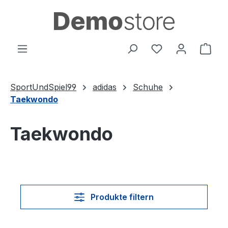
Zum Hauptinhalt springen
Du hast 0 Produ
Ware
SportUndSpiel99
adidas
Schuhe
Taekwondo
Taekwondo
Produkte filtern