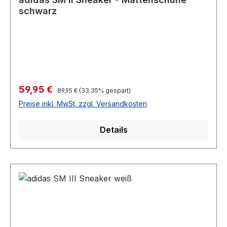
schwarz
Verkaufspreis:
59,95 €
Regulärer Preis:
89,95 €
(33.35% gespart)
Preise inkl. MwSt. zzgl. Versandkosten
Details