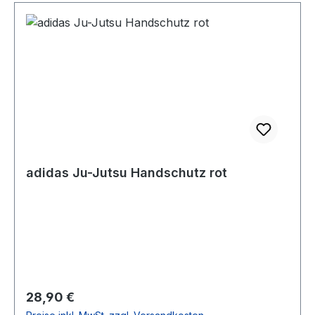
adidas Ju-Jutsu Handschutz rot
Regulärer Preis:
28,90 €