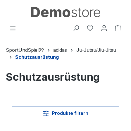
Zum Hauptinhalt springen
Du hast 0 Produ
Ware
SportUndSpiel99
adidas
Ju-Jutsu/Jiu-Jitsu
Schutzausrüstung
Schutzausrüstung
Produkte filtern