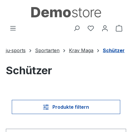
Zum Hauptinhalt springen
Du hast 0 Produ
Ware
ju-sports
Sportarten
Krav Maga
Schützer
Schützer
Produkte filtern