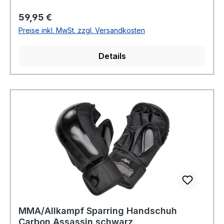
Regulärer Preis:
59,95 €
Preise inkl. MwSt. zzgl. Versandkosten
Details
MMA/Allkampf Sparring Handschuh
Carbon Assassin schwarz