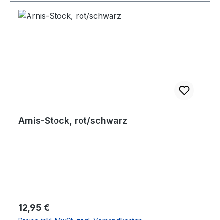
Arnis-Stock, rot/schwarz
Regulärer Preis:
12,95 €