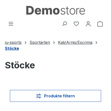
Zum Hauptinhalt springen
Du hast 0 Produ
Ware
ju-sports
Sportarten
Kali/Arnis/Escrima
Stöcke
Stöcke
Produkte filtern