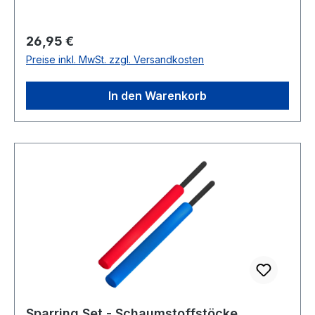
Regulärer Preis:
26,95 €
Preise inkl. MwSt. zzgl. Versandkosten
In den Warenkorb
Sparring Set - Schaumstoffstöcke