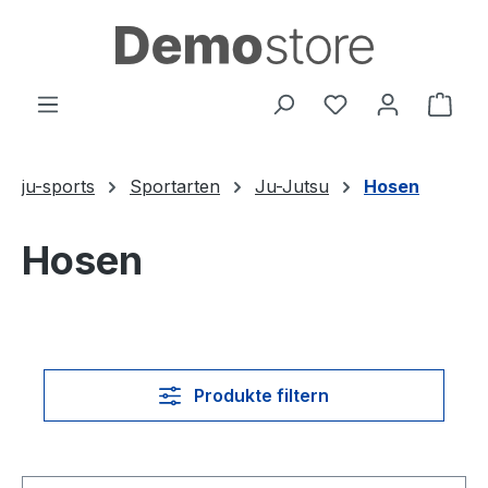
Zum Hauptinhalt springen
Du hast 0 Produ
Ware
ju-sports
Sportarten
Ju-Jutsu
Hosen
Hosen
Produkte filtern