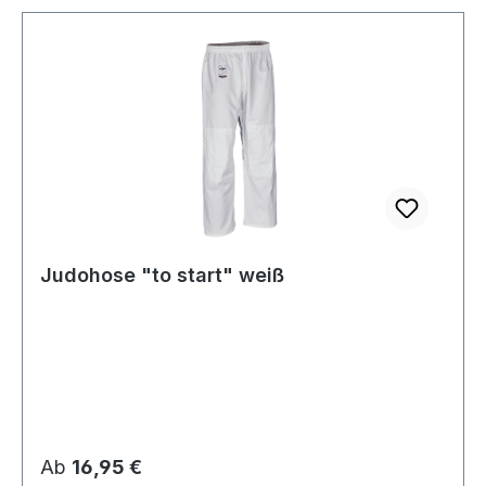
Judohose "to start" weiß
Regulärer Preis:
Ab
16,95 €