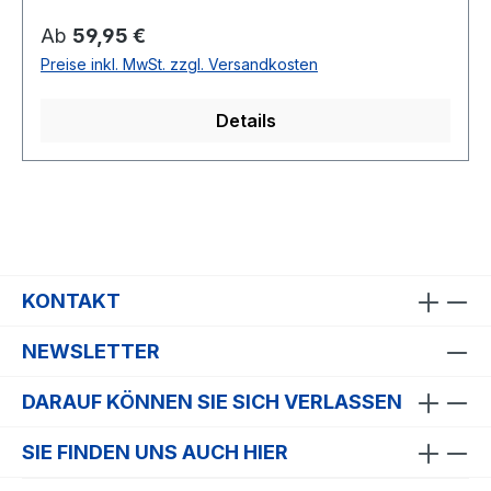
Gummizug und zusätzlicher Schnürung
Regulärer Preis:
Ab
59,95 €
Stickveredelung an Hosenbein und Ärmel glatte
Preise inkl. MwSt. zzgl. Versandkosten
Webung 100 % Baumwolle
Details
KONTAKT
NEWSLETTER
DARAUF KÖNNEN SIE SICH VERLASSEN
SIE FINDEN UNS AUCH HIER