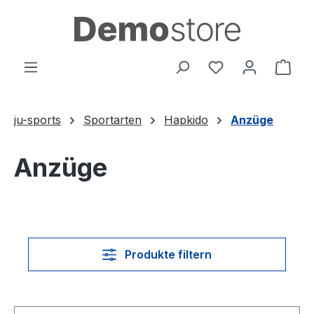
Zum Hauptinhalt springen
Du hast 0 Produ
Ware
ju-sports
Sportarten
Hapkido
Anzüge
Anzüge
Produkte filtern