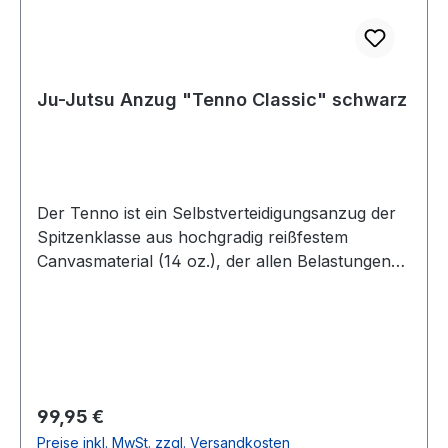
Ju-Jutsu Anzug "Tenno Classic" schwarz
Der Tenno ist ein Selbstverteidigungsanzug der
Spitzenklasse aus hochgradig reißfestem
Canvasmaterial (14 oz.), der allen Belastungen
standhält. Betont kürzere Ärmel erlauben
effektives Training mit Waffen (Messer,
Schlagstock etc.) Mehrfach abgesteppte Hosen-
und Ärmelenden garantieren einen lauten
Soundeffekt bei Schlag- und Tritttechniken.
Doppelschichtige Nacken- und Schulterpartie
Regulärer Preis:
99,95 €
verstärkt zusätzlich die Reißfestigkeit der Jacke.
Preise inkl. MwSt. zzgl. Versandkosten