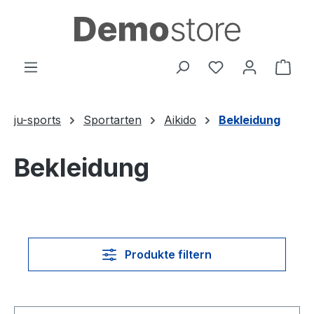
Zum Hauptinhalt springen
Du hast 0 Produ
Ware
ju-sports
Sportarten
Aikido
Bekleidung
Bekleidung
Produkte filtern