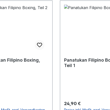
an Filipino Boxing,
Panatukan Filipino B
Teil 1
r Preis:
Regulärer Preis:
24,90 €
l. MwSt. zzgl. Versandkosten
Preise inkl. MwSt. zzgl. Ver