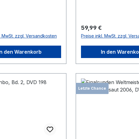
r Preis:
Regulärer Preis:
59,99 €
l. MwSt. zzgl. Versandkosten
Preise inkl. MwSt. zzgl. Ver
In den Warenkorb
In den Warenko
Letzte Chance