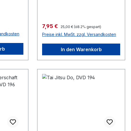
Verkaufspreis:
7,95 €
Regulärer Preis:
25,00 €
(68.2% gespart)
sandkosten
Preise inkl. MwSt. zzgl. Versandkosten
rb
In den Warenkorb