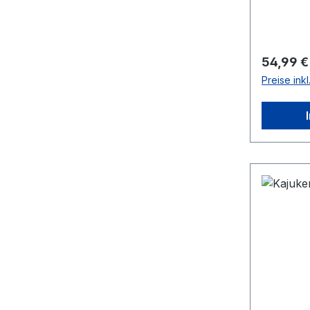
Reguläre
54,99 €
Preise ink