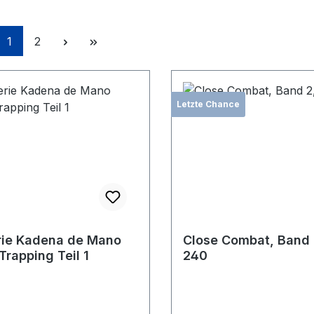
Seite
Seite
1
2
Letzte Chance
rie Kadena de Mano
Close Combat, Band 
 Trapping Teil 1
240