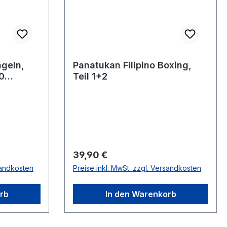
ngeln,
Panatukan Filipino Boxing,
0
Teil 1+2
Regulärer Preis:
39,90 €
sandkosten
Preise inkl. MwSt. zzgl. Versandkosten
rb
In den Warenkorb