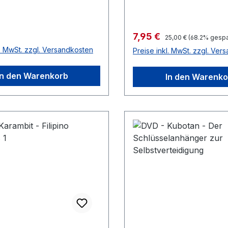
r Preis:
Verkaufspreis:
7,95 €
Regulärer Preis:
25,00 €
(68.2% gespa
l. MwSt. zzgl. Versandkosten
Preise inkl. MwSt. zzgl. Ver
In den Warenkorb
In den Warenko