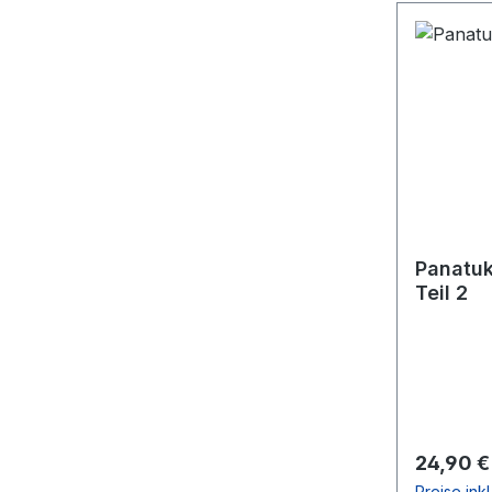
Panatuk
Teil 2
Reguläre
24,90 €
Preise ink