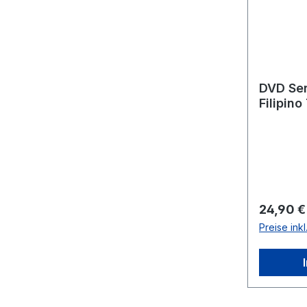
DVD Se
Filipino
Reguläre
24,90 €
Preise ink