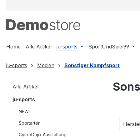
m Hauptinhalt springen
Zur Suche springen
Zur Hauptnavigation springen
Home
Alle Artikel
ju-sports
SportUndSpiel99
ju-sports
Medien
Sonstiger Kampfsport
Sons
Alle Artikel
ju-sports
NEW!
Sportarten
Herste
Gym-/Dojo-Ausstattung