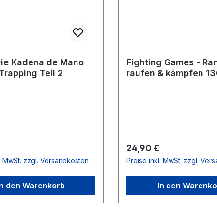
rie Kadena de Mano
Fighting Games - Ra
 Trapping Teil 2
raufen & kämpfen 13
Übungen
r Preis:
Regulärer Preis:
24,90 €
l. MwSt. zzgl. Versandkosten
Preise inkl. MwSt. zzgl. Ver
In den Warenkorb
In den Warenko