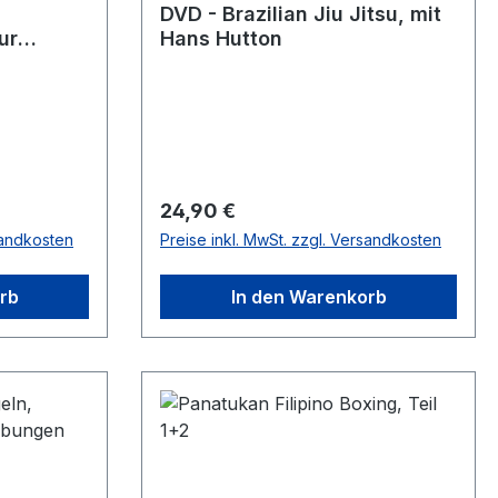
DVD - Brazilian Jiu Jitsu, mit
ur
Hans Hutton
Regulärer Preis:
24,90 €
sandkosten
Preise inkl. MwSt. zzgl. Versandkosten
rb
In den Warenkorb