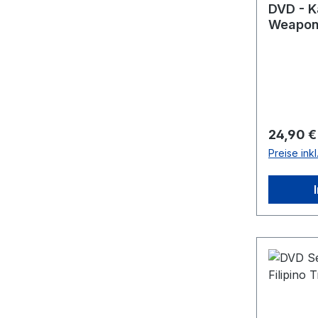
DVD - Ka
Weapon
Reguläre
24,90 €
Preise ink