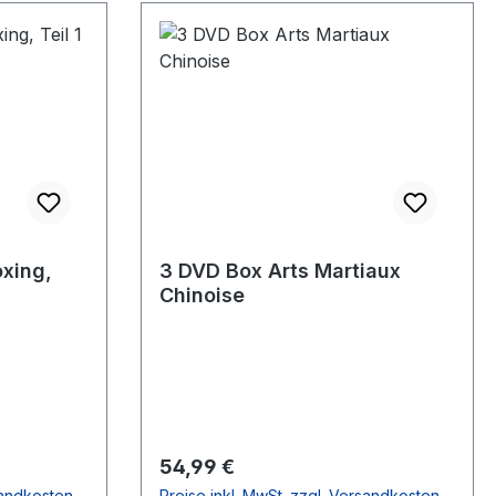
oxing,
3 DVD Box Arts Martiaux
Chinoise
Regulärer Preis:
54,99 €
sandkosten
Preise inkl. MwSt. zzgl. Versandkosten