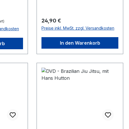
Regulärer Preis:
24,90 €
rt)
Preise inkl. MwSt. zzgl. Versandkosten
sandkosten
In den Warenkorb
rb