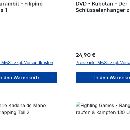
rambit - Filipino
DVD - Kubotan - Der
s 1
Schlüsselanhänger z
Selbstverteidigung
r Preis:
Regulärer Preis:
24,90 €
l. MwSt. zzgl. Versandkosten
Preise inkl. MwSt. zzgl. Ver
In den Warenkorb
In den Warenko