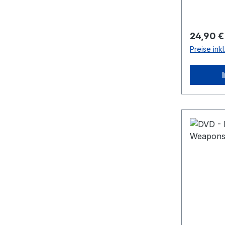
Reguläre
24,90 €
Preise ink