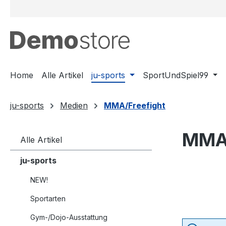
m Hauptinhalt springen
Zur Suche springen
Zur Hauptnavigation springen
Home
Alle Artikel
ju-sports
SportUndSpiel99
ju-sports
Medien
MMA/Freefight
MMA/
Alle Artikel
ju-sports
NEW!
Sportarten
Gym-/Dojo-Ausstattung