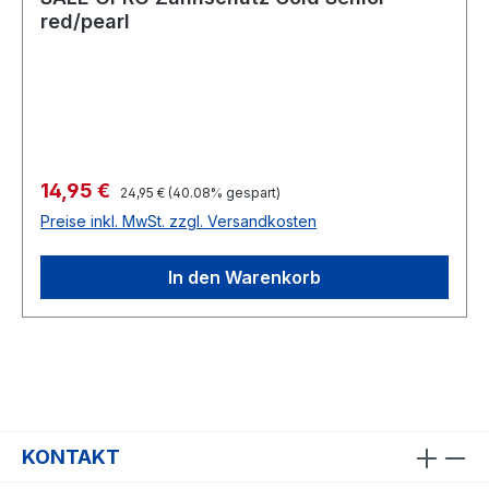
red/pearl
Verkaufspreis:
14,95 €
Regulärer Preis:
24,95 €
(40.08% gespart)
Preise inkl. MwSt. zzgl. Versandkosten
In den Warenkorb
KONTAKT