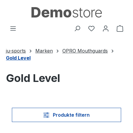
Zum Hauptinhalt springen
Du hast 0 Produ
Ware
ju-sports
Marken
OPRO Mouthguards
Gold Level
Gold Level
Produkte filtern