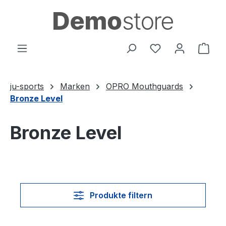
Zum Hauptinhalt springen
Du hast 0 Produ
Ware
ju-sports
Marken
OPRO Mouthguards
Bronze Level
Bronze Level
Produkte filtern