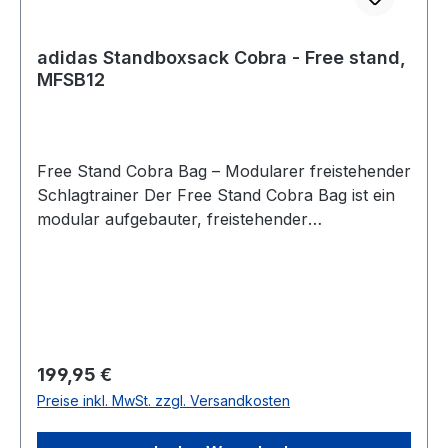
adidas Standboxsack Cobra - Free stand,
MFSB12
Free Stand Cobra Bag – Modularer freistehender
Schlagtrainer Der Free Stand Cobra Bag ist ein
modular aufgebauter, freistehender
Schlagtrainer mit extrem schneller
Rückfederung. Ideal für Boxtraining,
Reaktionsübungen, Schnelligkeitsschulung und
präzise Treffertechniken. Durch die flexible
Federkonstruktion und die stabile Basis bietet er
ein dynamisches, realistisches Training – ohne
Regulärer Preis:
199,95 €
Wackeln oder Verrutschen. Produktdetails Cobra
Preise inkl. MwSt. zzgl. Versandkosten
Bag Maße: 18 × 15 cm Design: Geprägtes adidas
Logo Material: PU-Schaum mittlerer Dichte