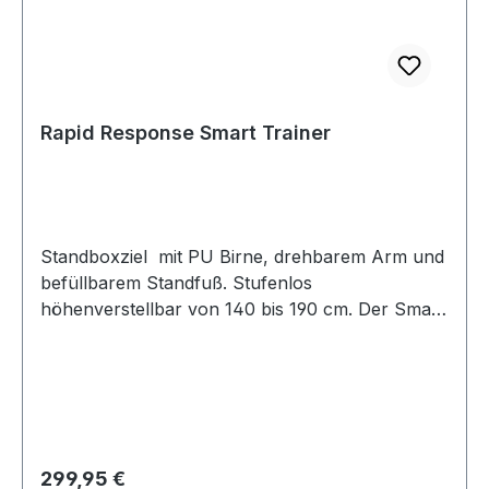
Rapid Response Smart Trainer
Standboxziel mit PU Birne, drehbarem Arm und
befüllbarem Standfuß. Stufenlos
höhenverstellbar von 140 bis 190 cm. Der Smart
Trainer ist ideal für Reaktions- und
Präzisionstraining. Ausweich- und
Abwehrtechniken lassen sich hier gut trainieren.
Die Schläge auf den drehbaren Arm erfordern
exakte und präzise Treffer. Beim Aufprall
schwingt der Arm schnell herum – es ist eine
Regulärer Preis:
299,95 €