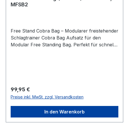
MFSB2
Free Stand Cobra Bag – Modularer freistehender
Schlagtrainer Cobra Bag Aufsatz für den
Modular Free Standing Bag. Perfekt für schnelle
Schläge und für Koordinationstraining
geeignet.Der Free Stand Cobra Bag ist ein
modular aufgebauter, freistehender
Schlagtrainer mit extrem schneller
Rückfederung. Ideal für Boxtraining,
Reaktionsübungen, Schnelligkeitsschulung und
Regulärer Preis:
99,95 €
präzise Treffertechniken. Hier nur die
Preise inkl. MwSt. zzgl. Versandkosten
Komponente - zum Training wird die Base
benötigt Produktdetails Cobra Bag Maße: 18 × 15
In den Warenkorb
cm Design: Geprägtes adidas Logo Material: PU-
Schaum mittlerer Dichte