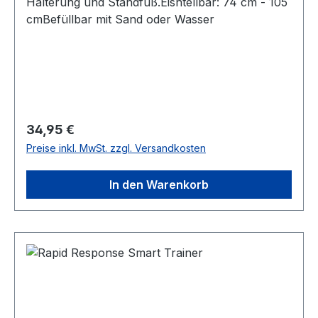
Halterung und Standfuß.Eisntellbar: 74 cm - 105
cmBefüllbar mit Sand oder Wasser
Regulärer Preis:
34,95 €
Preise inkl. MwSt. zzgl. Versandkosten
In den Warenkorb