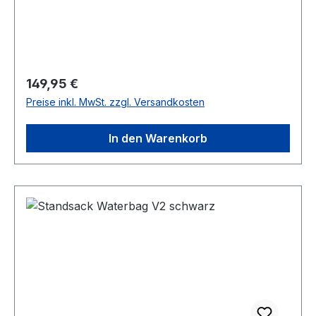
Strapazierfähiges Nylon-Gurtband Stabilität:
Sehr stabil – kein Wackeln, kein Umkippen
Regulärer Preis:
149,95 €
Preise inkl. MwSt. zzgl. Versandkosten
In den Warenkorb