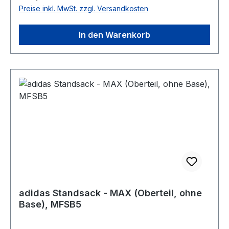
maximale Standfestigkeit – ohne Wackeln.
Preise inkl. MwSt. zzgl. Versandkosten
Produktdetails Schlagfläche: 40 × 110 cm
Material: PU-Außenhülle & PU-Schaum mittlerer
In den Warenkorb
Dichte Höhenverstellung: Frei einstellbar
Federmechanismus: Spiralfeder Unterer Bereich:
Distanzpolsterung für Low Kicks und reduzierte
Seitwärtsbewegung Standfuß: Robuste
Stahlbasis Beschwerung: Polyester-Sandsack,
befüllbar mit bis zu 40 kg Sand Befestigung:
Nylon-Gurtband Stabilität: Sehr stabil – kein
Wackeln, kein Umkippen Vorteile Ideal für
Boxen, Kickboxen, MMA und Fitness Große
Trefferfläche für vielseitiges Training Perfekt für
Kicktechniken dank zusätzlicher Polsterung
Extrem langlebige Materialien
adidas Standsack - MAX (Oberteil, ohne
Base), MFSB5