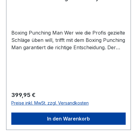
Boxing Punching Man Wer wie die Profis gezielte
Schläge üben will, trifft mit dem Boxing Punching
Man garantiert die richtige Entscheidung. Der
Punching Man punktet mit Robustheit und
Anpassungsfähigkeit, er lässt sich ganz einfach
in der Höhe verstellen von 156 -178 cm. Vorteile
von Boxing Punching Man - Höhenverstellbar
von 156 - 178cm - EVA-Schaumstoff - Standfuß
aus Plastik - Kann mit Sand oder Wasser gefüllt
Regulärer Preis:
399,95 €
werden (100kg gefüllt)
Preise inkl. MwSt. zzgl. Versandkosten
In den Warenkorb