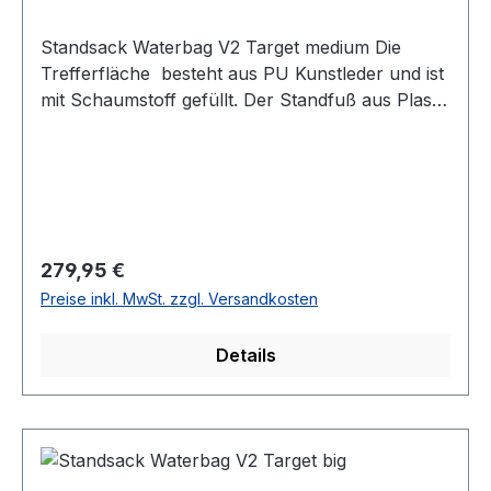
Standsack Waterbag V2 Target medium Die
Trefferfläche besteht aus PU Kunstleder und ist
mit Schaumstoff gefüllt. Der Standfuß aus Plastik
kann mit Sand oder Wasser mit bis zu 100 kg
gefüllt werden, damit er Stabilität bei festen
Schlägen und Kicks bietet. Vorteile
vom Standsack Waterbag V2 Target medium -
Höhe Gesamt 183 cm - Trefferfläche aus PU
Kunstleder mit Schaumstoff gefüllt (Höhe 100
Regulärer Preis:
279,95 €
cm, Durchmesser 33 cm) - Standfuß aus Plastik
Preise inkl. MwSt. zzgl. Versandkosten
(58 cm Durchmesser) - Kann mit Sand oder
Wasser gefüllt werden (100 kg Gefüllt)
Details