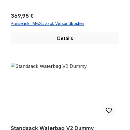
Schaumstoff gefüllt (Höhe 139 cm -
Durchmesser 59 cm) - Standfuß aus Plastik -
Regulärer Preis:
369,95 €
Kann mit Sand oder Wasser gefüllt werden (100
Preise inkl. MwSt. zzgl. Versandkosten
kg Gefüllt)
Details
Standsack Waterbag V2 Dummy