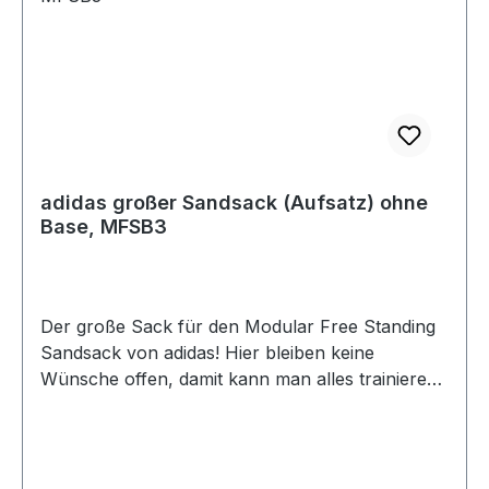
adidas großer Sandsack (Aufsatz) ohne
Base, MFSB3
Der große Sack für den Modular Free Standing
Sandsack von adidas! Hier bleiben keine
Wünsche offen, damit kann man alles trainieren.
Der Free Stand – Groß ist die ideale Wahl für
intensives Ganzkörpertraining, Kicktechniken
und professionelle Workouts. Die große
Schlagfläche, die höhenverstellbare