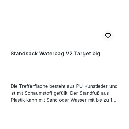
Standsack Waterbag V2 Target big
Die Trefferfläche besteht aus PU Kunstleder und
ist mit Schaumstoff gefüllt. Der Standfuß aus
Plastik kann mit Sand oder Wasser mit bis zu 100
kg gefüllt werden, damit er Stabilität bei festen
Schlägen und Kicks bietet. Vorteile vom
Standsack Waterbag V2 Target bigHöhe Gesamt
178 cm - Trefferfläche aus PU Kunstleder mit