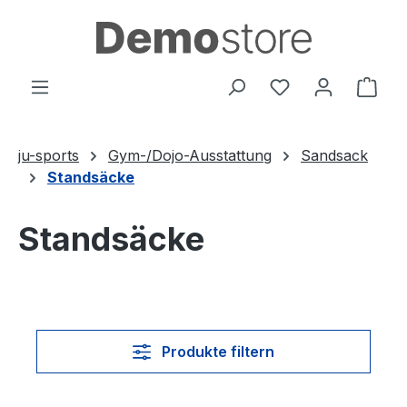
Zum Hauptinhalt springen
Du hast 0 Produ
Ware
ju-sports
Gym-/Dojo-Ausstattung
Sandsack
Standsäcke
Standsäcke
Produkte filtern