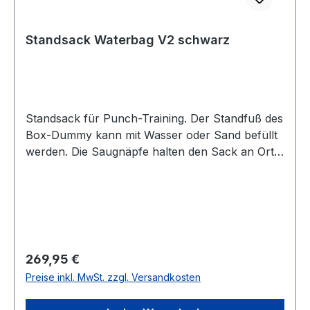
Standsack Waterbag V2 schwarz
Standsack für Punch-Training. Der Standfuß des
Box-Dummy kann mit Wasser oder Sand befüllt
werden. Die Saugnäpfe halten den Sack an Ort
und Stelle. Perfekt geeignet für Kids und
Jugendliche. Man muss keinen Sandsack auf
hängen und kann direkt mit dem Training
loslegen. Maße: Standfuß: Höhe: 80 cm,
Durchmesser 53 cm, Gewicht: Je nach
BefüllungSchlagfläche: Höhe: 100 cm,
Regulärer Preis:
269,95 €
Durchmesser 32 cm, Gewicht ca. 9 kg
Preise inkl. MwSt. zzgl. Versandkosten