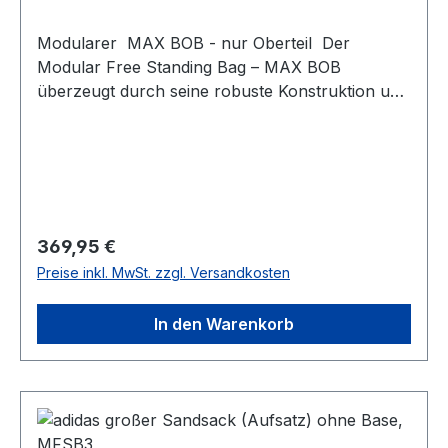
Modularer MAX BOB - nur Oberteil Der
Modular Free Standing Bag – MAX BOB
überzeugt durch seine robuste Konstruktion und
ein realistisches Trainingsgefühl. Ideal für
Boxtraining, Kampfsport oder Fitness – sowohl
für Einsteiger als auch für Fortgeschrittene.Hier
handelt es sich um eine Komponente und es ist
zusätzlich die Base erforderlichProduktdetails
Maße: 79 × 47 × 27 cm Material Kern: PE-
Regulärer Preis:
369,95 €
Blasform (innen) Außenmaterial:
Preise inkl. MwSt. zzgl. Versandkosten
Strapazierfähiges PU-Material Höhe: Fixiert
durch eine stabile Spiralfeder
In den Warenkorb