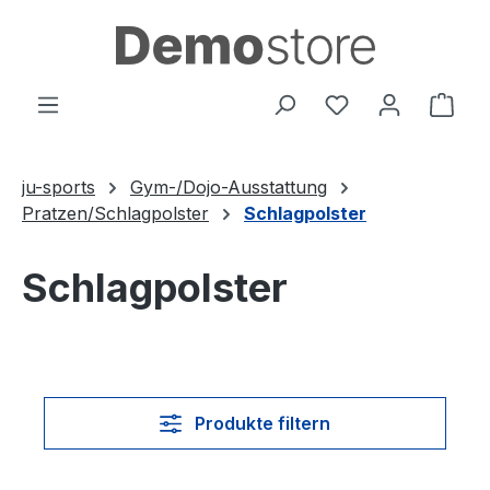
Zum Hauptinhalt springen
Du hast 0 Produ
Ware
ju-sports
Gym-/Dojo-Ausstattung
Pratzen/Schlagpolster
Schlagpolster
Schlagpolster
Produkte filtern