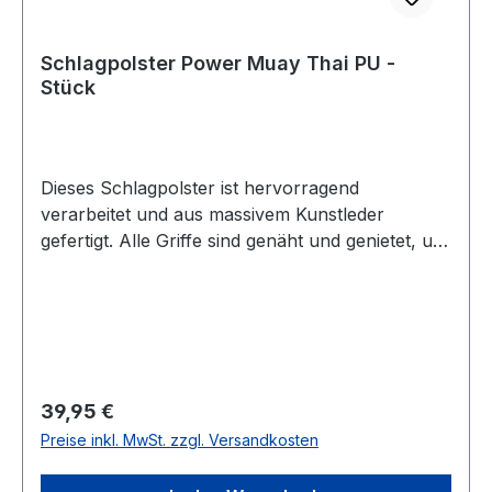
Schlagpolster Power Muay Thai PU -
Stück
Dieses Schlagpolster ist hervorragend
verarbeitet und aus massivem Kunstleder
gefertigt. Alle Griffe sind genäht und genietet, um
lange Haltbarkeit zu garantieren. Die
Schaumstoffschichten im Inneren der Hand-
Pratzen sorgen für perfekte Kraftverteilung beim
Auftreffen der Kicks und Schläge. Die gute
Dämpfung bei relativ geringem Gewicht lässt
Dich das Training mühelos bestehen! Durch die
Regulärer Preis:
39,95 €
Nieten und die dicken Garne ist das Polster
Preise inkl. MwSt. zzgl. Versandkosten
extrem haltbar. Der Verkauf erfolgt stückweise.
Maße: 40 x 20 cm und 11 cm dick zwei