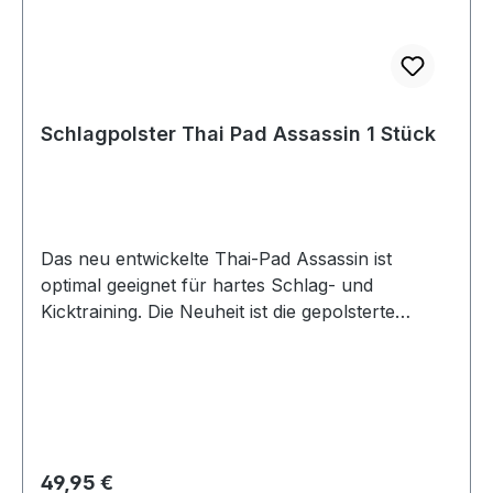
Schlagpolster Thai Pad Assassin 1 Stück
Das neu entwickelte Thai-Pad Assassin ist
optimal geeignet für hartes Schlag- und
Kicktraining. Die Neuheit ist die gepolsterte
Unterarmschiene auf der Rückseite des
Schlagpolsters. Diese Schiene fixiert mit Hilfe des
extra breiten Klettbandes den Unterarm schnell,
sicher und stabil am Schlagpolster. In
Verbindung mit dem stabilen Handgriff sitzt das
Polster bombenfest auch bei härtesten
Regulärer Preis:
49,95 €