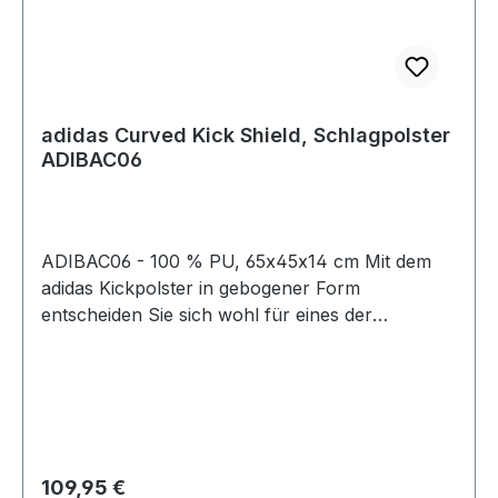
adidas Curved Kick Shield, Schlagpolster
ADIBAC06
ADIBAC06 - 100 % PU, 65x45x14 cm Mit dem
adidas Kickpolster in gebogener Form
entscheiden Sie sich wohl für eines der
hochwertigsten Kickpolster die es gibt. Durch die
gebogene Form fällt es dem Nutzer viel leichter
sich auch gegen härteste Tritte zu stemmen. Das
adidas Kickpolster ist einer der
Technologieträger im Hause adidas. Die
Außenhaut ist hergestellt aus Kunstleder in
Regulärer Preis:
109,95 €