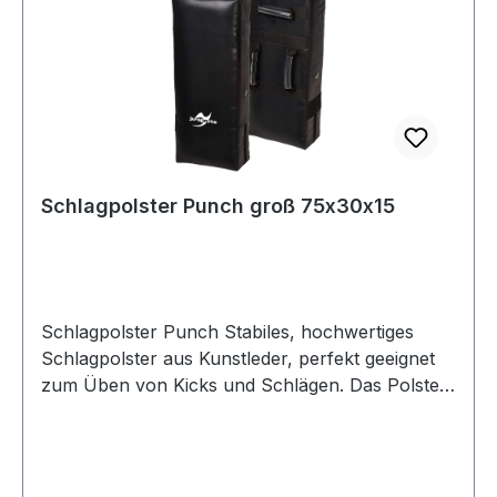
Schlagpolster Punch groß 75x30x15
Schlagpolster Punch Stabiles, hochwertiges
Schlagpolster aus Kunstleder, perfekt geeignet
zum Üben von Kicks und Schlägen. Das Polster
ist gerade und 15 cm dick. Auf der Rückseite sind
drei Schlaufen für die Unterarme
angebracht.Das Schlagpolster wird stückweise
verkauft. Maße: 75 x 30 cm und 15 cm dick