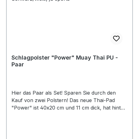
Schlagpolster "Power" Muay Thai PU -
Paar
Hier das Paar als Set! Sparen Sie durch den
Kauf von zwei Polstern! Das neue Thai-Pad
"Power" ist 40x20 cm und 11 cm dick, hat hinten
zwei Klettschlaufen für die Unterarme für
optimalen Halt und einen Griff zum Festhalten.
Optimal zum Trainieren von Kicks oder
Fauststößen oder Ellenbogenschlägen etc.