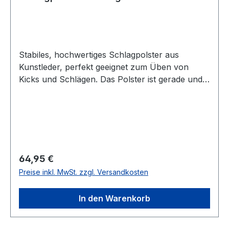
Stabiles, hochwertiges Schlagpolster aus
Kunstleder, perfekt geeignet zum Üben von
Kicks und Schlägen. Das Polster ist gerade und
15 cm dick. Auf der Rückseite sind drei
Schlaufen für die Unterarme angebracht.Das
Schlagpolster wird stückweise verkauft. Maße:
60x30 cm und 15 cm dick Perfekt geeignet zum
Üben von Kicks im Taekwondo, Kickboxen etc.
hinten drei Schlaufen für die Unterarme für
Regulärer Preis:
64,95 €
optimalen Halt optimal zum Trainieren von Kicks
Preise inkl. MwSt. zzgl. Versandkosten
oder Fauststößen oder Ellenbogenschlägen etc.
das Polster ist gerade
In den Warenkorb