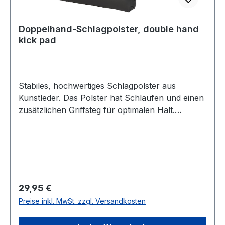
Doppelhand-Schlagpolster, double hand
kick pad
Stabiles, hochwertiges Schlagpolster aus
Kunstleder. Das Polster hat Schlaufen und einen
zusätzlichen Griffsteg für optimalen Halt.
Gesamtlänge ca. 48 cm, Breite ca. 28 cm und
Dicke ca. 8 cm. Massive Nähte sorgen für die
nötige Stabilität, die Griffe auf der Rückseite sind
unter einem Schutz-Deckel eingenäht, um
gerade an den sonst empfindlichen Stellen nicht
brechen zu können. Die Griffe können durch
Regulärer Preis:
29,95 €
Klettverschluss verstellt werden, so ist das
Preise inkl. MwSt. zzgl. Versandkosten
Polster für Kids, Jugendliche und Erwachsene
gleichermaßen geeignet. Auf jeder Seite sind