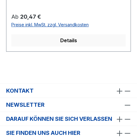
Größen: 116 - XXL 2 Farben: weiß, schwarz
Regulärer Preis:
Ab
20,47 €
Preise inkl. MwSt. zzgl. Versandkosten
Details
KONTAKT
NEWSLETTER
DARAUF KÖNNEN SIE SICH VERLASSEN
SIE FINDEN UNS AUCH HIER