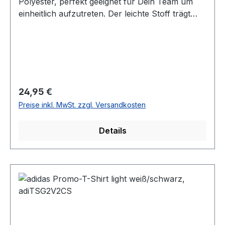
Polyester, perfekt geeignet für Dein Team um
einheitlich aufzutreten. Der leichte Stoff trägt
sich super auf der Haut, ob beim Training oder
in der Freizeit. Das adidas Logo ist auf dem linken
Ärmel angebracht, so kann Dein Club-Logo
überall aufgedruckt werden. 100 % Polyester
Größen: XS - 3XL 2 Farben: weiß, schwarz
Regulärer Preis:
24,95 €
Preise inkl. MwSt. zzgl. Versandkosten
Details