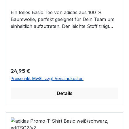
Ein tolles Basic Tee von adidas aus 100 %
Baumwolle, perfekt geeignet für Dein Team um
einheitlich aufzutreten. Der leichte Stoff trägt
sich super auf der Haut, ob beim Training oder
in der Freizeit. Das adidas Logo ist auf dem linken
Ärmel angebracht, so kann Dein Club-Logo
überall aufgedruckt werden. 100 % Baumwolle
Größen: 116 - XXL 2 Farben: weiß, schwarz
Regulärer Preis:
24,95 €
Preise inkl. MwSt. zzgl. Versandkosten
Details