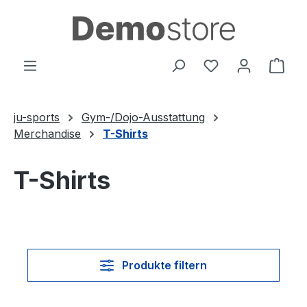
Zum Hauptinhalt springen
Du hast 0 Produ
Ware
ju-sports
Gym-/Dojo-Ausstattung
Merchandise
T-Shirts
T-Shirts
Produkte filtern