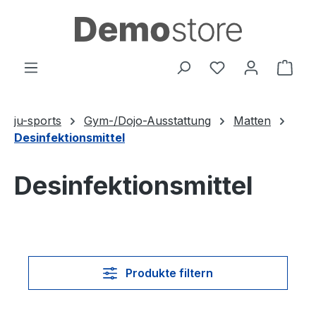
Zum Hauptinhalt springen
Du hast 0 Produ
Ware
ju-sports
Gym-/Dojo-Ausstattung
Matten
Desinfektionsmittel
Desinfektionsmittel
Produkte filtern