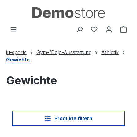
Zum Hauptinhalt springen
Du hast 0 Produ
Ware
ju-sports
Gym-/Dojo-Ausstattung
Athletik
Gewichte
Gewichte
Produkte filtern