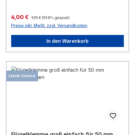
Verkaufspreis:
4,00 €
Regulärer Preis:
9,95 €
(59.8% gespart)
Preise inkl. MwSt. zzgl. Versandkosten
In den Warenkorb
Letzte Chance
Flügelklemme groß einfach für 50 mm