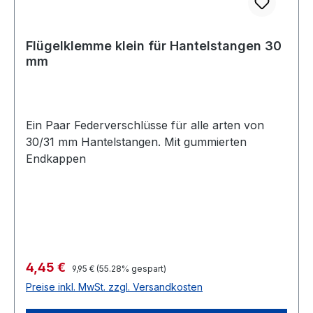
Flügelklemme klein für Hantelstangen 30
mm
Ein Paar Federverschlüsse für alle arten von
30/31 mm Hantelstangen. Mit gummierten
Endkappen
Verkaufspreis:
4,45 €
Regulärer Preis:
9,95 €
(55.28% gespart)
Preise inkl. MwSt. zzgl. Versandkosten