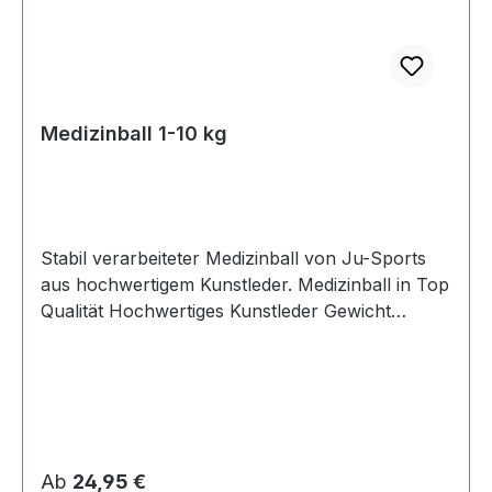
Medizinball 1-10 kg
Stabil verarbeiteter Medizinball von Ju-Sports
aus hochwertigem Kunstleder. Medizinball in Top
Qualität Hochwertiges Kunstleder Gewicht
wählbar Stabile Nähte
Regulärer Preis:
Ab
24,95 €