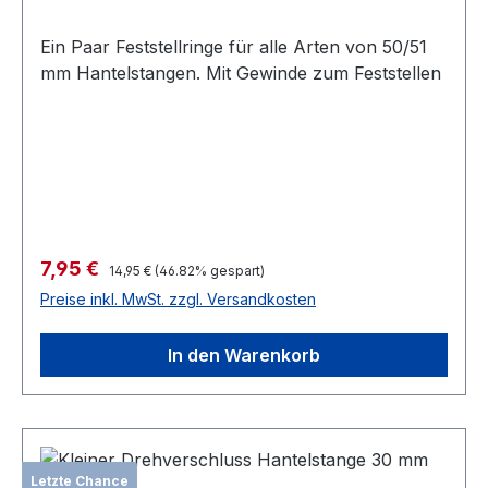
Ein Paar Feststellringe für alle Arten von 50/51
mm Hantelstangen. Mit Gewinde zum Feststellen
Verkaufspreis:
7,95 €
Regulärer Preis:
14,95 €
(46.82% gespart)
Preise inkl. MwSt. zzgl. Versandkosten
In den Warenkorb
Letzte Chance