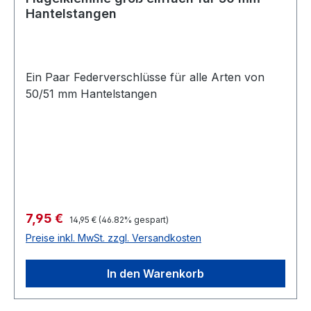
Hantelstangen
Ein Paar Federverschlüsse für alle Arten von
50/51 mm Hantelstangen
Verkaufspreis:
7,95 €
Regulärer Preis:
14,95 €
(46.82% gespart)
Preise inkl. MwSt. zzgl. Versandkosten
In den Warenkorb