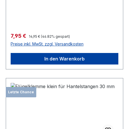
Verkaufspreis:
7,95 €
Regulärer Preis:
14,95 €
(46.82% gespart)
Preise inkl. MwSt. zzgl. Versandkosten
In den Warenkorb
Letzte Chance