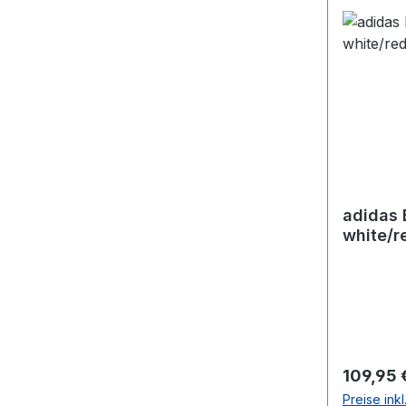
adidas 
white/r
Reguläre
109,95 
Preise ink