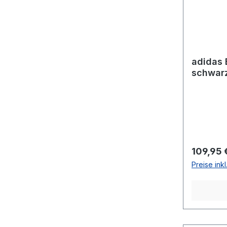
adidas 
schwarz
Reguläre
109,95 
Preise ink