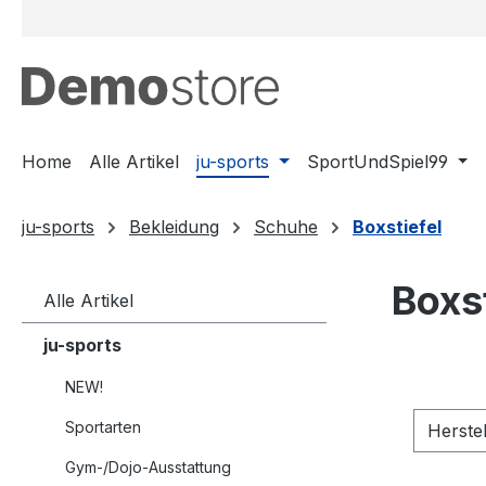
m Hauptinhalt springen
Zur Suche springen
Zur Hauptnavigation springen
Home
Alle Artikel
ju-sports
SportUndSpiel99
ju-sports
Bekleidung
Schuhe
Boxstiefel
Boxst
Alle Artikel
ju-sports
NEW!
Sportarten
Herste
Gym-/Dojo-Ausstattung