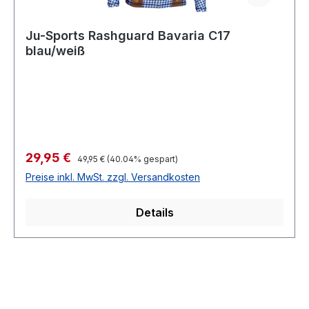
Ju-Sports Rashguard Bavaria C17
blau/weiß
Verkaufspreis:
29,95 €
Regulärer Preis:
49,95 €
(40.04% gespart)
Preise inkl. MwSt. zzgl. Versandkosten
Details