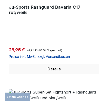
Ju-Sports Rashguard Bavaria C17
rot/weiß
Verkaufspreis:
29,95 €
Regulärer Preis:
49,95 €
(40.04% gespart)
Preise inkl. MwSt. zzgl. Versandkosten
Details
Letzte Chance