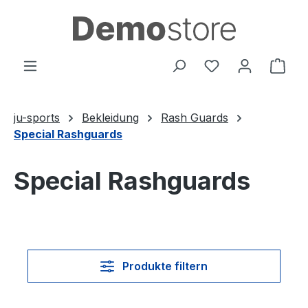
Zum Hauptinhalt springen
Du hast 0 Produ
Ware
ju-sports
Bekleidung
Rash Guards
Special Rashguards
Special Rashguards
Produkte filtern