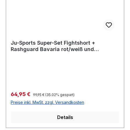
Ju-Sports Super-Set Fightshort +
Rashguard Bavaria rot/weiß und
blau/weiß
Verkaufspreis:
64,95 €
Regulärer Preis:
99,95 €
(35.02% gespart)
Preise inkl. MwSt. zzgl. Versandkosten
Details