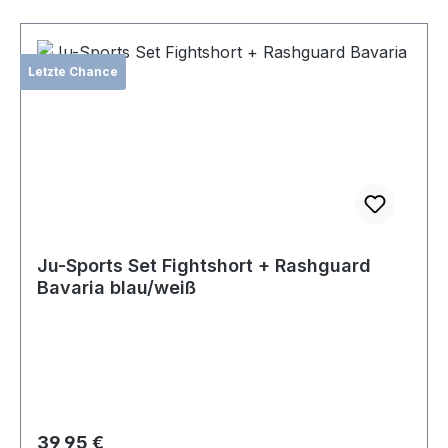
Letzte Chance
Ju-Sports Set Fightshort + Rashguard
Bavaria blau/weiß
Regulärer Preis:
39,95 €