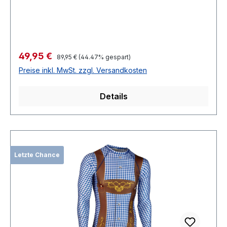
Verkaufspreis:
49,95 €
Regulärer Preis:
89,95 €
(44.47% gespart)
Preise inkl. MwSt. zzgl. Versandkosten
Details
Letzte Chance