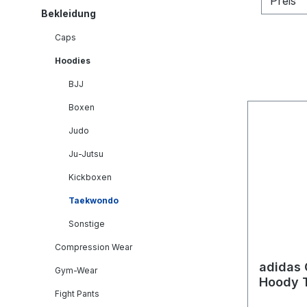
Preis
Bekleidung
Caps
Hoodies
BJJ
Boxen
Judo
Ju-Jutsu
Kickboxen
Taekwondo
Sonstige
Compression Wear
adidas
Gym-Wear
Hoody 
Fight Pants
adiCLH