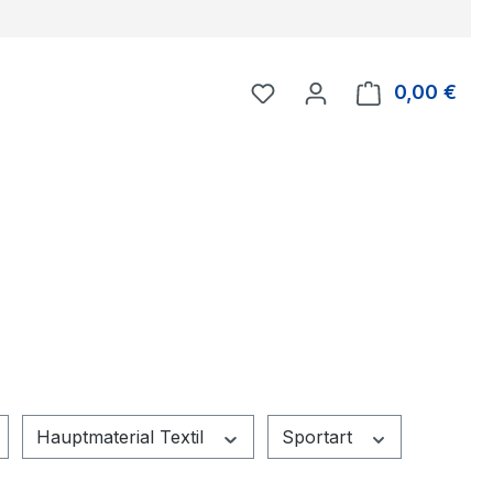
Du hast 0 Produkte auf 
0,00 €
Ware
Hauptmaterial Textil
Sportart