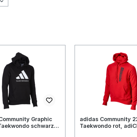
 Community Graphic
adidas Community 2
Taekwondo schwarz,
Taekwondo rot, adi
D24-TK
T