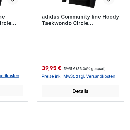
ne
adidas Community line Hoody
rcle
Taekwondo Circle
2T
black/yellow, adiCSH05T
Verkaufspreis:
39,95 €
Regulärer Preis:
59,95 €
(33.36% gespart)
sandkosten
Preise inkl. MwSt. zzgl. Versandkosten
Details