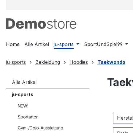
m Hauptinhalt springen
Zur Suche springen
Zur Hauptnavigation springen
Home
Alle Artikel
ju-sports
SportUndSpiel99
ju-sports
Bekleidung
Hoodies
Taekwondo
Tae
Alle Artikel
ju-sports
NEW!
Sportarten
Herste
Gym-/Dojo-Ausstattung