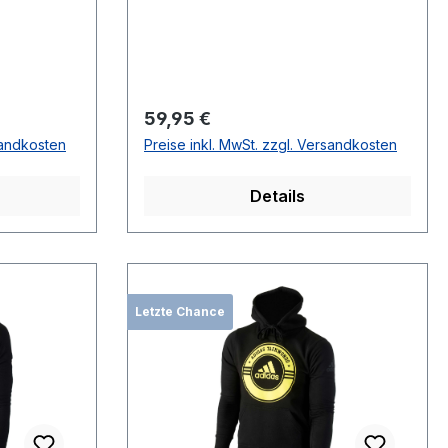
Regulärer Preis:
59,95 €
sandkosten
Preise inkl. MwSt. zzgl. Versandkosten
Details
Letzte Chance