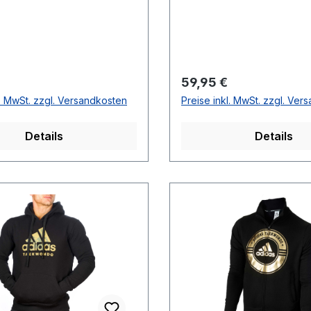
r Preis:
Regulärer Preis:
59,95 €
l. MwSt. zzgl. Versandkosten
Preise inkl. MwSt. zzgl. Ver
Details
Details