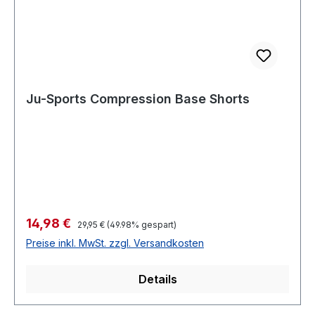
Ju-Sports Compression Base Shorts
Verkaufspreis:
14,98 €
Regulärer Preis:
29,95 €
(49.98% gespart)
Preise inkl. MwSt. zzgl. Versandkosten
Details