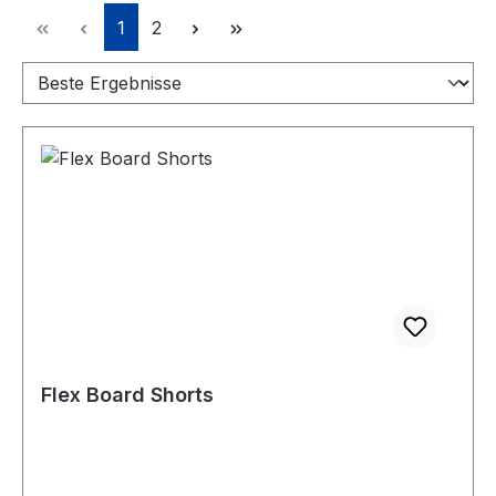
Seite
Seite
1
2
Flex Board Shorts