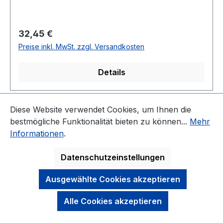
Regulärer Preis:
32,45 €
Preise inkl. MwSt. zzgl. Versandkosten
Details
Diese Website verwendet Cookies, um Ihnen die
Seite
Seite
1
2
bestmögliche Funktionalität bieten zu können...
Mehr
Informationen
.
Datenschutzeinstellungen
KONTAKT
Ausgewählte Cookies akzeptieren
NEWSLETTER
Alle Cookies akzeptieren
DARAUF KÖNNEN SIE SICH VERLASSEN