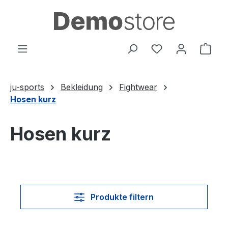
Zum Hauptinhalt springen
Du hast 0 Produ
Ware
ju-sports
Bekleidung
Fightwear
Hosen kurz
Hosen kurz
Produkte filtern