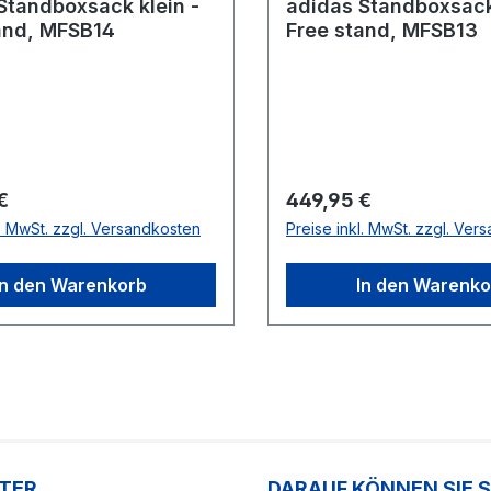
Standboxsack klein -
adidas Standboxsack
and, MFSB14
Free stand, MFSB13
r Preis:
Regulärer Preis:
€
449,95 €
l. MwSt. zzgl. Versandkosten
Preise inkl. MwSt. zzgl. Ver
In den Warenkorb
In den Warenko
TER
DARAUF KÖNNEN SIE 