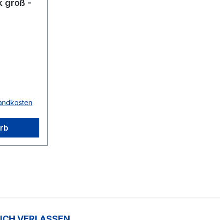
 groß -
sandkosten
rb
SICH VERLASSEN