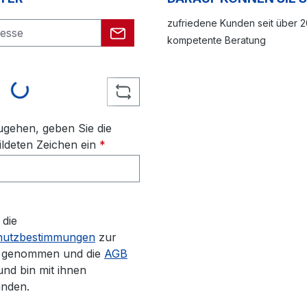
zufriedene Kunden seit über 
kompetente Beratung
ing...
gehen, geben Sie die
ldeten Zeichen ein
*
 die
hutzbestimmungen
zur
s genommen und die
AGB
und bin mit ihnen
anden.