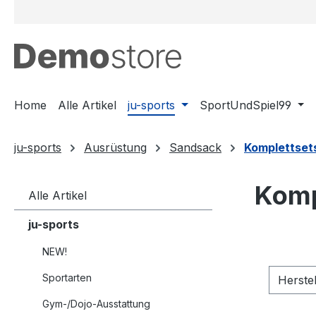
m Hauptinhalt springen
Zur Suche springen
Zur Hauptnavigation springen
Home
Alle Artikel
ju-sports
SportUndSpiel99
ju-sports
Ausrüstung
Sandsack
Komplettset
Komp
Alle Artikel
ju-sports
NEW!
Sportarten
Herste
Gym-/Dojo-Ausstattung