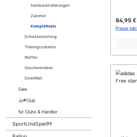
Sandsackhalterungen
Zubehör
Reguläre
84,95 €
Komplettsets
Preise ink
Schutzausrüstung
Trainingszubehör
Waffen
Geschenkideen
SmellWell
Sale
Ju®Club
für Clubs & Händler
SportUndSpiel99
Ballop