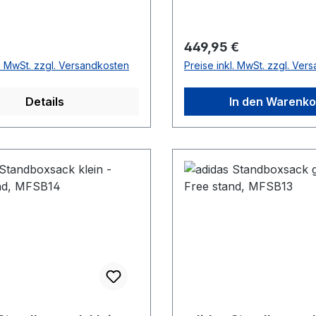
r Preis:
Regulärer Preis:
449,95 €
l. MwSt. zzgl. Versandkosten
Preise inkl. MwSt. zzgl. Ver
Details
In den Warenko