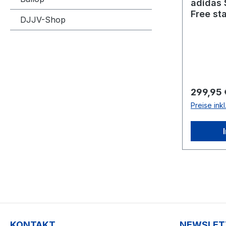
adidas 
Free st
DJJV-Shop
Reguläre
299,95 
Preise ink
KONTAKT
NEWSLET