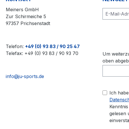
Meiners GmbH
Zur Schirmeiche 5
97357 Prichsenstadt
Load
Telefon:
+49 (0) 93 83 / 90 25 47
Telefax: +49 (0) 93 83 / 90 93 70
Um weiterzu
oben abgebi
info@ju-sports.de
Ich habe
Datensc
Kenntni
gelesen 
einverst