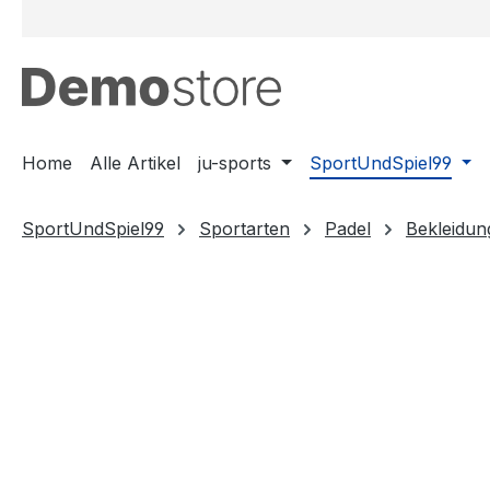
m Hauptinhalt springen
Zur Suche springen
Zur Hauptnavigation springen
Home
Alle Artikel
ju-sports
SportUndSpiel99
SportUndSpiel99
Sportarten
Padel
Bekleidun